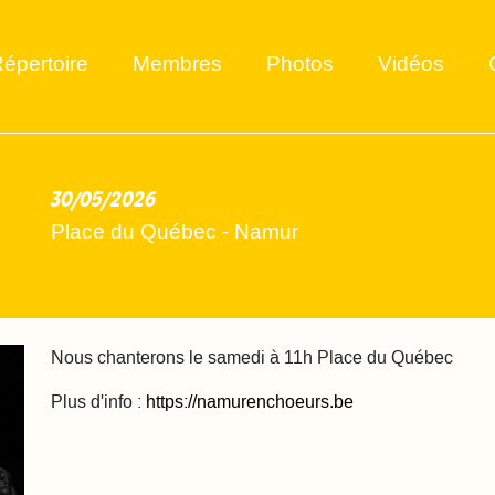
épertoire
Membres
Photos
Vidéos
30/05/2026
2026-05-30
Place du Québec - Namur
Nous chanterons le samedi à 11h Place du Québec
Plus d'info :
https://namurenchoeurs.be